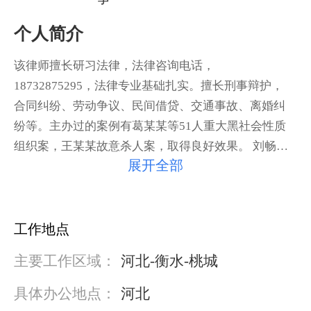
个人简介
该律师擅长研习法律，法律咨询电话，
18732875295，法律专业基础扎实。擅长刑事辩护，
合同纠纷、劳动争议、民间借贷、交通事故、离婚纠
纷等。主办过的案例有葛某某等51人重大黑社会性质
组织案，王某某故意杀人案，取得良好效果。 刘畅律
展开全部
师在执业过程中，始终将诚信为人放在执业服务的首
位，熟练运用诉讼程序，能够精准找到有利的辩论要
点，最大限度地维护当事人的合法权益。
工作地点
主要工作区域：
河北-衡水-桃城
具体办公地点：
河北