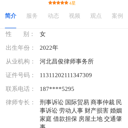
4星
简介
服务
动态
视频
观点
案例
基本信息
性 别：
女
出生年份：
2022年
从业机构：
河北昌俊律师事务所
证件号码：
11311202111347309
联系电话：
187****5295
律师专长：
刑事诉讼 国际贸易 商事仲裁 民
事诉讼 劳动人事 财产损害 婚姻
家庭 借款担保 房屋土地 交通肇
事