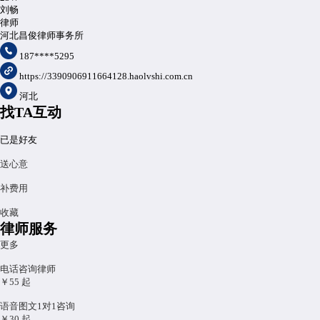
刘畅
律师
河北昌俊律师事务所
187****5295
https://3390906911664128.haolvshi.com.cn
河北
找TA互动
已是好友
送心意
补费用
收藏
律师服务
更多
电话咨询律师
￥55
起
语音图文1对1咨询
￥30
起