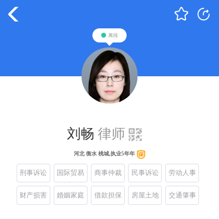
刘畅
律师
河北 衡水 桃城,执业5年年
刑事诉讼
国际贸易
商事仲裁
民事诉讼
劳动人事
财产损害
婚姻家庭
借款担保
房屋土地
交通肇事